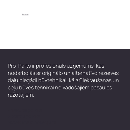
Radiatori
Pro-Parts ir profesionāls uzņēmums, kas
nodarbojās ar oriģinālo un alternatīvo rezerves
daļu piegādi būvtehnikai, kā arī iekraušanas un
ceļu būves tehnikai no vadošajiem pasaules
ražotājiem.
Privātuma politika
Sīkdatņu politika
Noteikumi un nosacījumi