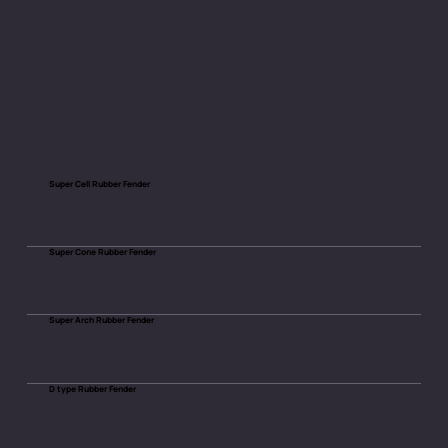
Plašs jūras piestātņu aprīkojuma klāsts
Marine Rubber Fender​
Super Cell Rubber Fender
Super Cone Rubber Fender
Super Arch Rubber Fender
D type Rubber Fender