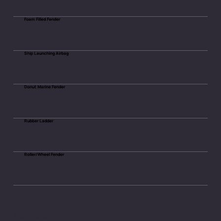
Foam Filled Fender
Ship Launching Airbag
Donut Marine Fender
Rubber Ladder
Roller/Wheel Fender
Mooring Bollard​