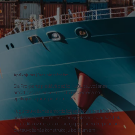
Aprīkojums jūras piestātnēm
Sia Pro-parts piedāvā dažādi kuģu tauvošanas
amortizācijas ierīces un citu nepieciešamo
aprīkojumu jūras piestātnēm!
Kuģu tauvošanas amortizācijas ierīces tas ir īpašs
aprīkojums hidrotehnisko būvju aizsardzībai, kas tiek
uzstādīts uz mola un aizsargā pret sānu korpusa un
pietauvošanās konstrukciju bojājumiem