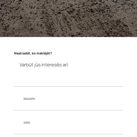
Neatradāt, ko meklējāt?
Varbūt jūs interesēs arī:
Rezerves daļas
Turbīnas​