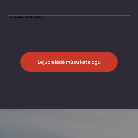
Inclined Double Bitts Bollard
Lejupielādē mūsu katalogu