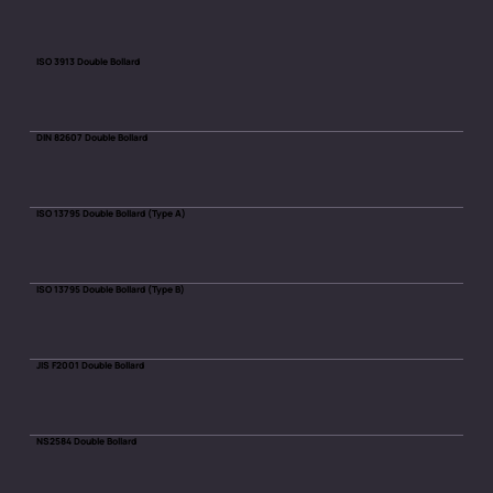
ISO 3913 Double Bollard
DIN 82607 Double Bollard
ISO 13795 Double Bollard (Type A)
ISO 13795 Double Bollard (Type B)
JIS F2001 Double Bollard
NS2584 Double Bollard