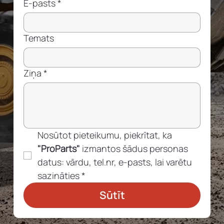
E-pasts
*
Temats
Ziņa
*
Nosūtot pieteikumu, piekrītat, ka 
"ProParts"
 izmantos šādus personas 
datus: vārdu, tel.nr, e-pasts, lai varētu 
sazināties
*
Sūtīt