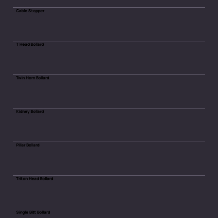
Cable Stopper
T Head Bollard
Twin Horn Bollard
Kidney Bollard
Pillar Bollard
Triton Head Bollard
Single Bitt Bollard