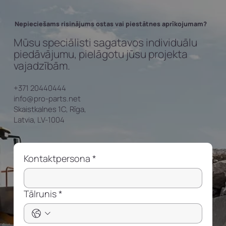
Nepieciešams risinājums ostas vai piestātnes aprīkojumam?
Mūsu speciālisti sagatavos individuālu
piedāvājumu, pielāgotu jūsu projekta
vajadzībām.
+371 20440444
info@pro-parts.net
Skaistkalnes 1C, Rīga,
Latvia, LV-1004
Kontaktpersona
*
Tālrunis
*