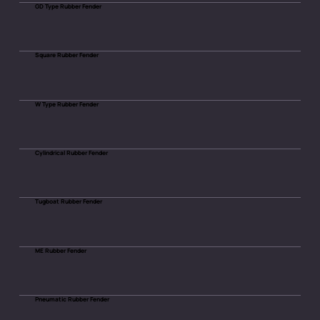
GD Type Rubber Fender
Square Rubber Fender
W Type Rubber Fender
Cylindrical Rubber Fender
Tugboat Rubber Fender
ME Rubber Fender
Pneumatic Rubber Fender