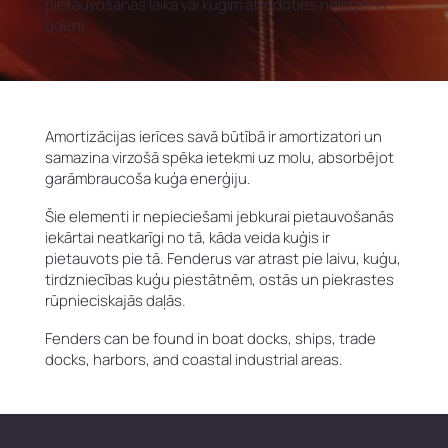
pietauvošanās laikā vai kuģim atrodoties nelīdzenā
ūdenī.
Amortizācijas ierīces savā būtībā ir amortizatori un
samazina virzošā spēka ietekmi uz molu, absorbējot
garāmbraucoša kuģa enerģiju.
Šie elementi ir nepieciešami jebkurai pietauvošanās
iekārtai neatkarīgi no tā, kāda veida kuģis ir
pietauvots pie tā. Fenderus var atrast pie laivu, kuģu,
tirdzniecības kuģu piestātnēm, ostās un piekrastes
rūpnieciskajās daļās.
Fenders can be found in boat docks, ships, trade
docks, harbors, and coastal industrial areas.